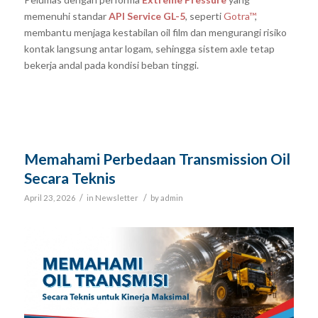
memenuhi standar
API Service GL-5
, seperti
Gotra™
,
membantu menjaga kestabilan oil film dan mengurangi risiko
kontak langsung antar logam, sehingga sistem axle tetap
bekerja andal pada kondisi beban tinggi.
Memahami Perbedaan Transmission Oil
Secara Teknis
/
/
April 23, 2026
in
Newsletter
by
admin