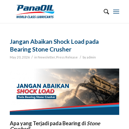
Jangan Abaikan Shock Load pada
Bearing Stone Crusher
/
/
May 20, 2026
in
Newsletter
,
Press Release
by
admin
Apa yang Terjadi pada Bearing di
Stone
Crusher
?