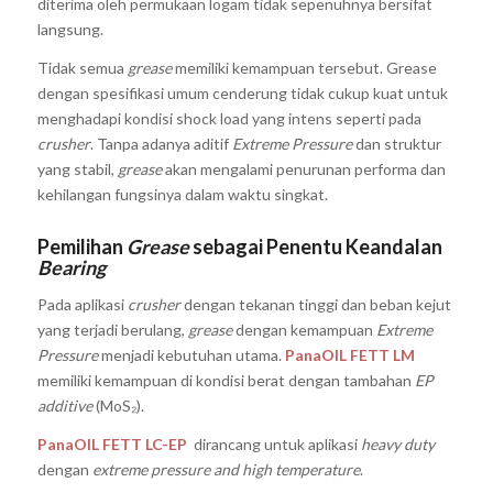
diterima oleh permukaan logam tidak sepenuhnya bersifat
langsung.
Tidak semua
grease
memiliki kemampuan tersebut. Grease
dengan spesifikasi umum cenderung tidak cukup kuat untuk
menghadapi kondisi shock load yang intens seperti pada
crusher
. Tanpa adanya aditif
Extreme Pressure
dan struktur
yang stabil,
grease
akan mengalami penurunan performa dan
kehilangan fungsinya dalam waktu singkat.
Pemilihan
Grease
sebagai Penentu Keandalan
Bearing
Pada aplikasi
crusher
dengan tekanan tinggi dan beban kejut
yang terjadi berulang,
grease
dengan kemampuan
Extreme
Pressure
menjadi kebutuhan utama.
PanaOIL FETT LM
memiliki kemampuan di kondisi berat dengan tambahan
EP
additive
(MoS₂).
PanaOIL FETT LC-EP
dirancang untuk aplikasi
heavy duty
dengan
extreme pressure and high temperature
.