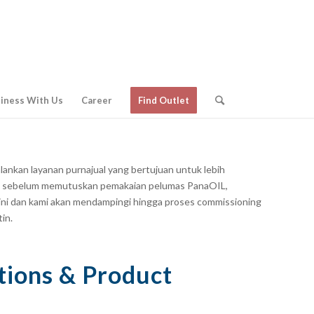
iness With Us
Career
Find Outlet
ankan layanan purnajual yang bertujuan untuk lebih
 sebelum memutuskan pemakaian pelumas PanaOIL,
 ini dan kami akan mendampingi hingga proses
commissioning
tin.
tions & Product