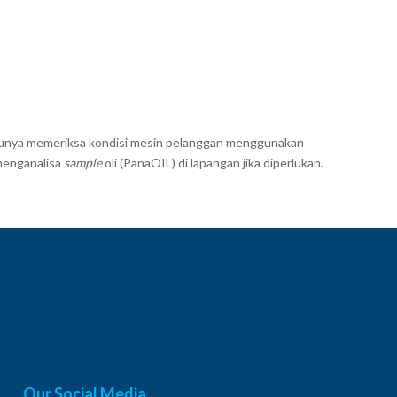
satunya memeriksa kondisi mesin pelanggan menggunakan
 menganalisa
sample
oli (PanaOIL) di lapangan jika diperlukan.
Our Social Media