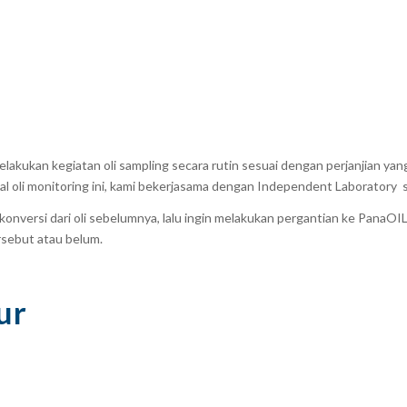
elakukan kegiatan
oli sampling
secara rutin sesuai dengan perjanjian yang
al oli monitoring
ini, kami bekerjasama dengan
Independent Laboratory
s
 konversi dari oli sebelumnya,
lalu ingin melakukan pergantian ke PanaO
rsebut atau b
elum.
ur