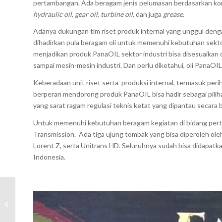
pertambangan. Ada beragam jenis pelumasan berdasarkan kom
hydraulic oil
,
gear oil
,
turbine oil
, dan juga
grease
.
Adanya dukungan tim riset produk internal yang unggul deng
dihadirkan pula beragam oli untuk memenuhi kebutuhan sektor
menjadikan produk PanaOIL sektor industri bisa disesuaika
sampai mesin-mesin industri. Dan perlu diketahui, oli PanaO
Keberadaan unit riset serta produksi internal, termasuk peri
berperan mendorong produk PanaOIL bisa hadir sebagai piliha
yang sarat ragam regulasi teknis ketat yang dipantau secara b
Untuk memenuhi kebutuhan beragam kegiatan di bidang pe
Transmission. Ada tiga ujung tombak yang bisa diperoleh ol
Lorent Z, serta Unitrans HD. Seluruhnya sudah bisa didapatka
Indonesia.
Sertifikasi Standar
Internasional
Mendukung Kualitas
dan Pelayanan