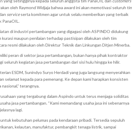
aan yang setingginya kepada seluruh anggota tim PanaOIL dan
customers
rakan oleh Raymond Widjaja bahwa award ini akan memotivasi seluruh ti
 dan
service
serta komitmen agar untuk selalu memberikan yang terbaik
uk PanaOIL.
giatan di industri pertambangan yang digagasi oleh ASPINDO didukung
 kurasi maupun penilaian terhadap pastisipan dilakukan oleh tim
ra resmi dilakukan oleh Direktur Teknik dan Linkungan Ditjen Minerba.
liki peran di sektor jasa pertambangan, bukan hanya pihak kontraktor
 seluruh kegiatan jasa pertambangan dari sisi hulu hingga ke hilir.
nterian ESDM, Sunindyo Suryo Herdadi yang juga langsung menyerahkan
an selamat kepada para pemenang. Ke depan kami harapkan konsisten
 nasional,” terangnya.
rusahaan yang tergabung dalam Aspindo untuk terus menjaga soliditas
usaha jasa pertambangan. “Kami memandang usaha jasa ini sebenarnya
elasnya lagi.
 untuk kebutuhan pelumas pada kendaraan pribadi. Tersedia sepuluh
perikanan, kelautan, manufaktur, pembangkit tenaga listrik, sampai