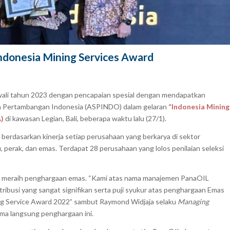
ndonesia Mining Services Award
ali tahun 2023 dengan pencapaian spesial dengan mendapatkan
sa Pertambangan Indonesia (ASPINDO) dalam gelaran
“Indonesia Mining
A)
di kawasan Legian, Bali, beberapa waktu lalu (27/1).
 berdasarkan kinerja setiap perusahaan yang berkarya di sektor
 perak, dan emas. Terdapat 28 perusahaan yang lolos penilaian seleksi
il meraih penghargaan emas. “Kami atas nama manajemen PanaOIL
ribusi yang sangat signifikan serta puji syukur atas penghargaan Emas
ing Service Award 2022” sambut Raymond Widjaja selaku
Managing
a langsung penghargaan ini.