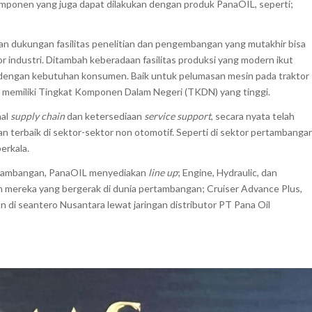
ponen yang juga dapat dilakukan dengan produk PanaOIL, seperti;
an dukungan fasilitas penelitian dan pengembangan yang mutakhir bisa
 industri. Ditambah keberadaan fasilitas produksi yang modern ikut
n dengan kebutuhan konsumen. Baik untuk pelumasan mesin pada traktor
IL memiliki Tingkat Komponen Dalam Negeri (TKDN) yang tinggi.
hal
supply chain
dan ketersediaan
service support
, secara nyata telah
n terbaik di sektor-sektor non otomotif. Seperti di sektor pertambanga
erkala.
rtambangan, PanaOIL menyediakan
line up
; Engine, Hydraulic, dan
eh mereka yang bergerak di dunia pertambangan; Cruiser Advance Plus,
n di seantero Nusantara lewat jaringan distributor PT Pana Oil