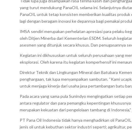
Tidak lupa juga disampaikan rasa terima kasih dan pengharg
yang turut mendukung PanaOIL selama ini. Selanjutnya diuta
PanaOIL untuk tetap konsisten memberikan kualitas produk
lagi dengan beragam inovasi ke depannya bagi pemakai prod
IMSA sendiri merupakan perhelatan apresiasi para pelaku ke
oleh Ditjen Minerba dari Kementerian ESDM. Seluruh kegiatan
asesmen yang ditunjuk secara khusus. Dan penugasannya seca
Kegiatan ini dikhususkan untuk seluruh perusahaan yang memi
eksplorasi. Oleh karena itu kegiatan komperhensif ini menaungi
Direktur Teknik dan Lingkungan Mineral dan Batubara Keme
penghargaan, tak lupa menyampaikan sambutan. “Kami ucapk
untuk menjaga kinerja dari usaha jasa pertambangan batu bara
Pada acara yang sama pula Sunindyo mengingatkan setiap pe
antara regulator dan para pemangku kepentingan khususnya 
merupakan kekuatan dari pengelolaan tambang di Indonesia,” j
PT Pana Oil Indonesia tidak hanya menghadirkan oli PanaOIL
jenis oli untuk kebuthan sektor industri seperti; agrikultur, 