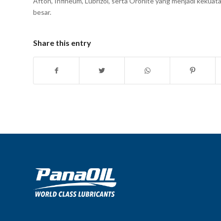
Afton, Infineum, Lubrizol, serta Oronite yang menjadi kekua
besar.
Share this entry