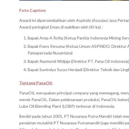
Foto Caption:
Award ini dipersembahkan oleh Aspindo (Asosiasi Jasa Per
Award peringkat Emas di wakilkan oleh (Ki-ka) :
Bapak Atep A Rofiq (Ketua Panitia Indonesia Mining Se
Bapak Frans Kesuma (Ketua Umum ASPINDO, Direktur Ast
Pamapersada Nusantara)
Bapak Raymond Widjaja (Direktur PT. Pana Oil Indonesia
Bapak Sunindyo Suryo Herdadi (Direktur Teknik dan Li
Tentang PanaOil:
PanaOIL merupakan principal company yang memegang, meng
merek PanaOIL. Dalam pelaksanaan produksi, PanaOIL beker
Lube Oil Blending Plant (LOBP) terbesar di Indonesia.
Berdiri pada tahun 2001, PT Nusaraya Putra Mandiri telah me
peralatan mutakhir.PT Nusaraya Putramandiri juga memiliki pa