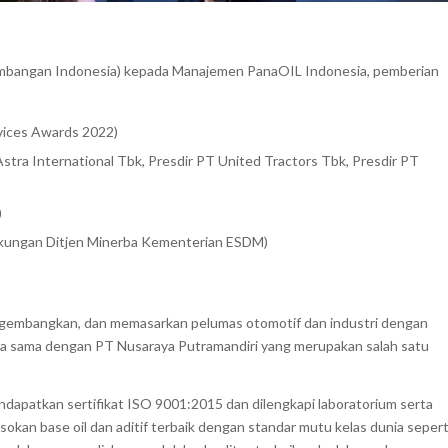
tambangan Indonesia) kepada Manajemen PanaOIL Indonesia, pemberian
rvices Awards 2022)
ra International Tbk, Presdir PT United Tractors Tbk, Presdir PT
)
ngkungan Ditjen Minerba Kementerian ESDM)
embangkan, dan memasarkan pelumas otomotif dan industri dengan
ja sama dengan PT Nusaraya Putramandiri yang merupakan salah satu
ndapatkan sertifikat ISO 9001:2015 dan dilengkapi laboratorium serta
sokan base oil dan aditif terbaik dengan standar mutu kelas dunia sepert