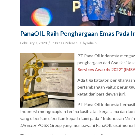
PanaOIL Raih Penghargaan Emas Pada I
/
/
February 7, 2023
in
Press Release
by
admin
PT Pana Oil Indonesia mengaw
penghargaan dari Asosiasi Ja
Services Awards 2022” (IMS
Ada tiga katagori penghargaan
pertambangan yaitu; perunggu,
ketat dari para dewan juri.
PT Pana Oil Indonesia berhas
Indonesia mengucapkan terima kasih atas kerja sama dan kont
yang diberikan diberikan kepada kami pada “Indonesian Min
Director
POSX Group yang membawahi PanaOIL usai menerim